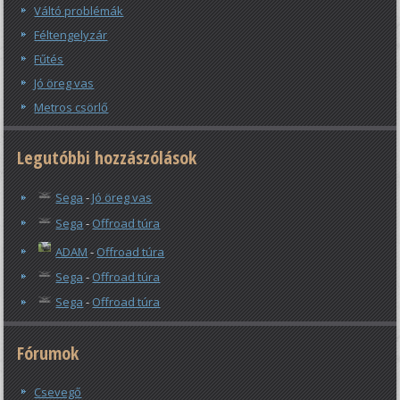
Váltó problémák
Féltengelyzár
Fűtés
Jó öreg vas
Metros csörlő
Legutóbbi hozzászólások
Sega
-
Jó öreg vas
Sega
-
Offroad túra
ADAM
-
Offroad túra
Sega
-
Offroad túra
Sega
-
Offroad túra
Fórumok
Csevegő