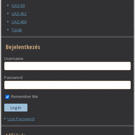
GAZ-69
UAZ-452
UAZ-469
Túrák
Bejelentkezés
Username
Password
Remember Me
Lost Password