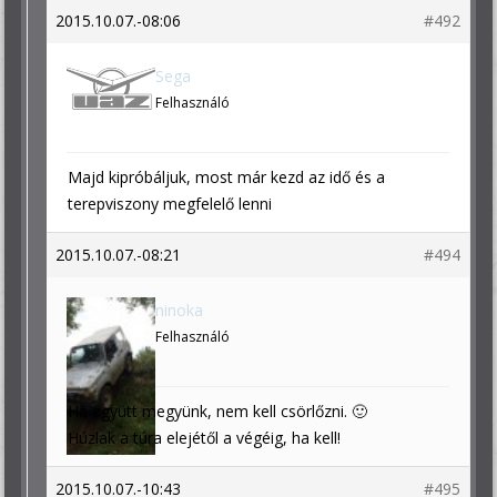
2015.10.07.-08:06
#492
Sega
Felhasználó
Majd kipróbáljuk, most már kezd az idő és a
terepviszony megfelelő lenni
2015.10.07.-08:21
#494
ninoka
Felhasználó
Ha együtt megyünk, nem kell csörlőzni. 🙂
Húzlak a túra elejétől a végéig, ha kell!
2015.10.07.-10:43
#495