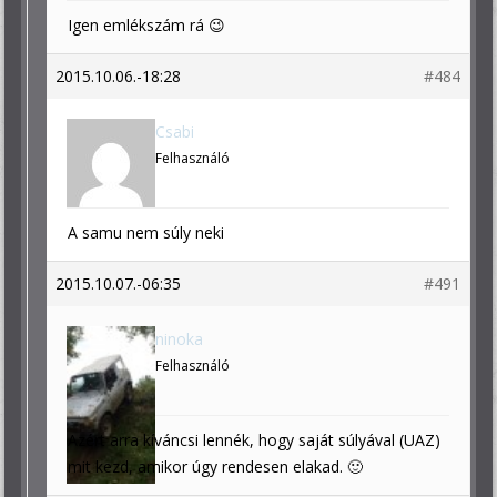
Igen emlékszám rá 😉
2015.10.06.-18:28
#484
Csabi
Felhasználó
A samu nem súly neki
2015.10.07.-06:35
#491
ninoka
Felhasználó
Azért arra kíváncsi lennék, hogy saját súlyával (UAZ)
mit kezd, amikor úgy rendesen elakad. 🙂