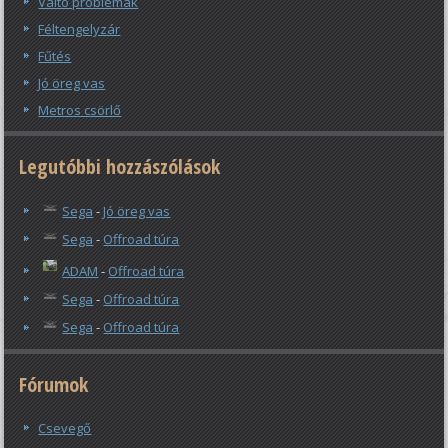
Váltó problémák
Féltengelyzár
Fűtés
Jó öreg vas
Metros csörlő
Legutóbbi hozzászólások
Sega
-
Jó öreg vas
Sega
-
Offroad túra
ADAM
-
Offroad túra
Sega
-
Offroad túra
Sega
-
Offroad túra
Fórumok
Csevegő