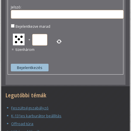
Jelszó:
Bejelentkezve marad
+
=
tizenhárom
Bejelentkezés
Legutóbbi témák
Feszültségszabályzó
K-131es karburátor beállítás
Offroad túra