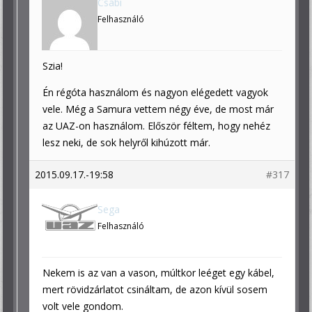
Csabi
Felhasználó
Szia!
Én régóta használom és nagyon elégedett vagyok
vele. Még a Samura vettem négy éve, de most már
az UAZ-on használom. Először féltem, hogy nehéz
lesz neki, de sok helyről kihúzott már.
2015.09.17.-19:58
#317
Sega
Felhasználó
Nekem is az van a vason, múltkor leéget egy kábel,
mert rövidzárlatot csináltam, de azon kívül sosem
volt vele gondom.