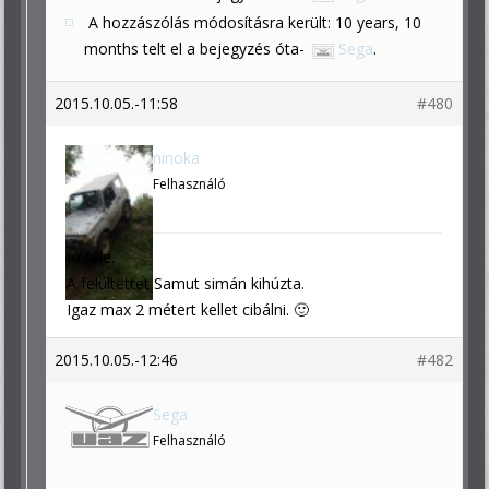
A hozzászólás módosításra került: 10 years, 10
months telt el a bejegyzés óta-
Sega
.
2015.10.05.-11:58
#480
ninoka
Felhasználó
Jó féle.
A felültettet Samut simán kihúzta.
Igaz max 2 métert kellet cibálni. 🙂
2015.10.05.-12:46
#482
Sega
Felhasználó