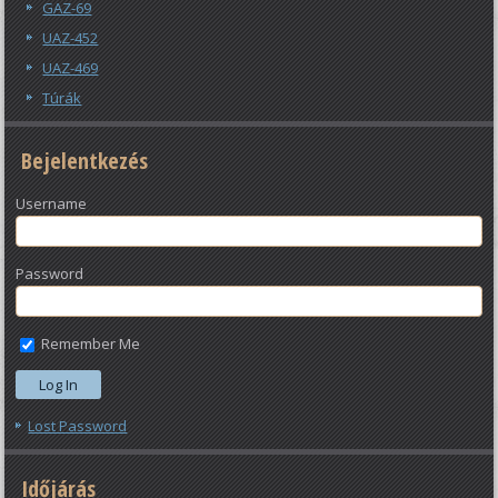
GAZ-69
UAZ-452
UAZ-469
Túrák
Bejelentkezés
Username
Password
Remember Me
Lost Password
Időjárás