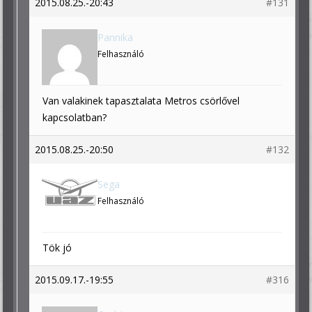
2015.08.25.-20:43
#131
Pannika
Felhasználó
Van valakinek tapasztalata Metros csörlővel
kapcsolatban?
2015.08.25.-20:50
#132
Sega
Felhasználó
Tök jó
2015.09.17.-19:55
#316