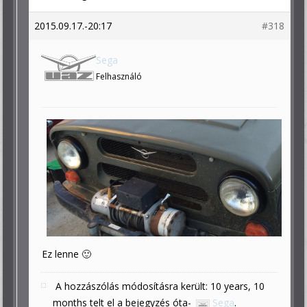
2015.09.17.-20:17
#318
Sega
Felhasználó
Ez lenne 🙂
A hozzászólás módosításra került: 10 years, 10
months telt el a bejegyzés óta-
Sega
.