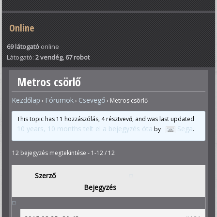
Online
69 látogató
online
Látogató:
2 vendég, 67 robot
Metros csörlő
Kezdőlap
Fórumok
Csevegő
›
›
›
Metros csörlő
This topic has 11 hozzászólás, 4 résztvevő, and was last updated
10 years, 10 months telt el a bejegyzés óta
Sega
by
.
12 bejegyzés megtekintése - 1-12 / 12
Szerző
Bejegyzés