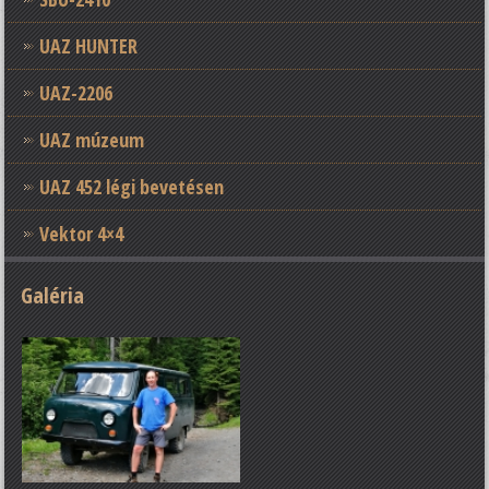
UAZ HUNTER
UAZ-2206
UAZ múzeum
UAZ 452 légi bevetésen
Vektor 4×4
Galéria