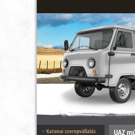
UAZ m
Katonai szerepvállalás