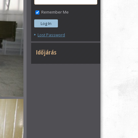
Remember Me
Lost Password
Időjárás