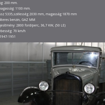
g: 200 mm.
magasság: 1100 mm.
ossz 5335,szélesség 2030 mm, magasság 1870 mm
 literes benzin, GAZ MM
jesítmény: 2800 ford/perc, 36,7 KW, (50 LE)
ebesség: 70 km/h
 1947-1951