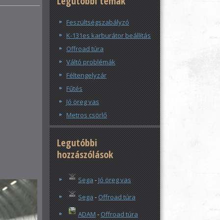
Legutóbbi témák
Feszültségszabályzó
K-131es karburátor beállítás
Offroad túra
Váltó problémák
Féltengelyzár
Fűtés
Jó öreg vas
Metros csörlő
Legutóbbi
hozzászólások
Sega
-
Jó öreg vas
Sega
-
Offroad túra
ADAM
-
Offroad túra