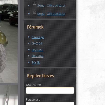
Sega
-
Offroad túra
Sega
-
Offroad túra
Fórumok
Csevegő
GAZ-69
UAZ-452
UAZ-469
Túrák
Bejelentkezés
Username
Password