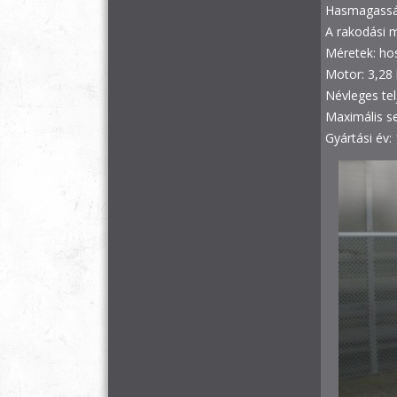
Hasmagassá
A rakodási 
Méretek: h
Motor: 3,28
Névleges tel
Maximális s
Gyártási év: