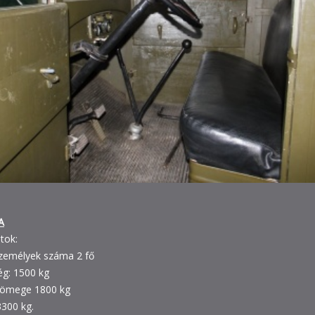
A
tok:
személyek száma 2 fő
ég: 1500 kg
tömege 1800 kg
3300 kg.