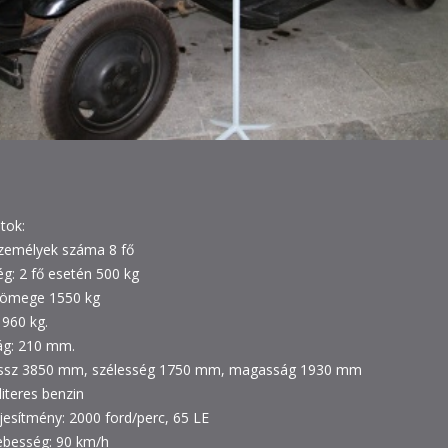
tok:
személyek száma 8 fő
g: 2 fő esetén 500 kg
tömege 1550 kg
1960 kg.
g: 210 mm.
ossz 3850 mm, szélesség 1750 mm, magasság 1930 mm
literes benzin
jesítmény: 2000 ford/perc, 65 LE
ebesség: 90 km/h