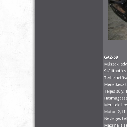
GAZ-69
Műszaki ada
Szállítható 
Terhelhetősé
Menetkész 
Teljes súly: 
Hasmagassá
Méretek: h
Motor: 2,11 
Névleges tel
Maximális s