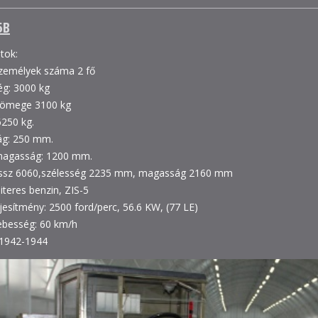
5B
tok:
személyek száma 2 fő
ég: 3000 kg
tömege 3100 kg
6250 kg.
g: 250 mm.
magasság: 1200 mm.
ossz 6060,szélesség 2235 mm, magasság 2160 mm
literes benzin, ZIS-5
jesítmény: 2500 ford/perc, 56.6 KW, (77 LE)
ebesség: 60 km/h
 1942-1944