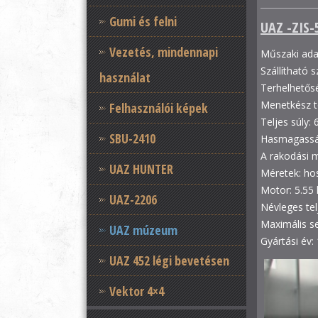
Gumi és felni
UAZ -ZIS-
Vezetés, mindennapi
Műszaki ada
Szállítható 
használat
Terhelhetős
Menetkész 
Felhasználói képek
Teljes súly: 
SBU-2410
Hasmagassá
A rakodási 
UAZ HUNTER
Méretek: h
Motor: 5.55 
UAZ-2206
Névleges tel
Maximális s
UAZ múzeum
Gyártási év:
UAZ 452 légi bevetésen
Vektor 4×4