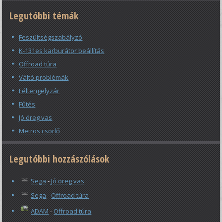
Legutóbbi témák
Feszültségszabályzó
K-131es karburátor beállítás
Offroad túra
Váltó problémák
Féltengelyzár
Fűtés
Jó öreg vas
Metros csörlő
Legutóbbi hozzászólások
Sega
-
Jó öreg vas
Sega
-
Offroad túra
ADAM
-
Offroad túra