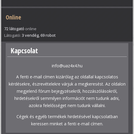
Online
72 látogató
online
Látogató:
3 vendég, 69 robot
Kapcsolat
info@uaz4x4.hu
A fenti e-mail címen kizárólag az oldallal kapcsolatos
kérdésekre, észrevételekre várjuk a megkeresést. Az oldalon
megjelenő fórum bejegyzésekről, hozzászólásokról,
hirdetésekről semmilyen információt nem tudunk adni,
azokra felelősséget nem tudunk vállalni.
Cégek és egyéb termékek hirdetésével kapcsolatban
keressen minket a fenti e-mail címen.