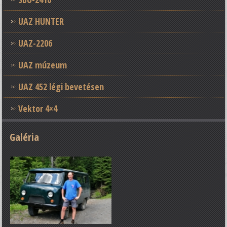
UAZ HUNTER
UAZ-2206
UAZ múzeum
UAZ 452 légi bevetésen
Vektor 4×4
Galéria