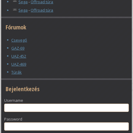
Sega
-
Offroad túra
Sega
-
Offroad túra
Fórumok
Csevegő
GAZ-69
UAZ-452
UAZ-469
Túrák
Bejelentkezés
Username
Password