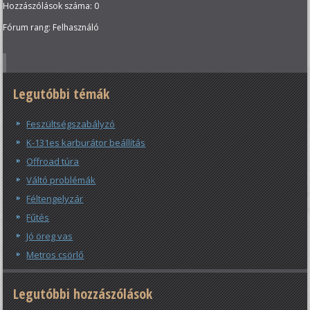
Hozzászólások száma: 0
Fórum rang: Felhasználó
Legutóbbi témák
Feszültségszabályzó
K-131es karburátor beállítás
Offroad túra
Váltó problémák
Féltengelyzár
Fűtés
Jó öreg vas
Metros csörlő
Legutóbbi hozzászólások