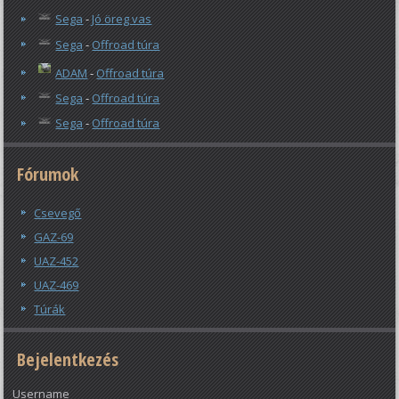
Sega
-
Jó öreg vas
Sega
-
Offroad túra
ADAM
-
Offroad túra
Sega
-
Offroad túra
Sega
-
Offroad túra
Fórumok
Csevegő
GAZ-69
UAZ-452
UAZ-469
Túrák
Bejelentkezés
Username