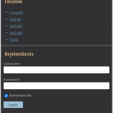
Fórumok
Csevegő
GAZ-69
UAZ-452
UAZ-469
Túrák
Bejelentkezés
Username
Password
Remember Me