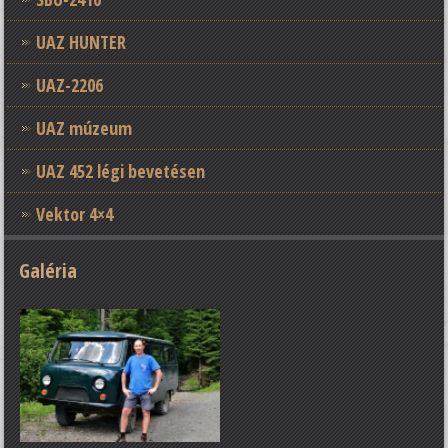
UAZ HUNTER
UAZ-2206
UAZ múzeum
UAZ 452 légi bevetésen
Vektor 4×4
Galéria