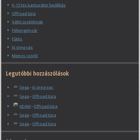
K-131es karburátor beállítás
Offroad túra
Váltó problémák
Féltengelyzár
Fűtés
Jó öreg vas
Metros csörlő
Legutóbbi hozzászólások
Sega
-
Jó öreg vas
Sega
-
Offroad túra
ADAM
-
Offroad túra
Sega
-
Offroad túra
Sega
-
Offroad túra