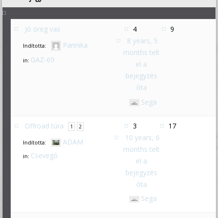
Jó öreg vas
4
9
8 years, 5
Pannika
Indította:
months telt
GAZ-69
in:
el a
bejegyzés
óta
Sega
Offroad túra
3
17
1
2
10 years, 6
ADAM
Indította:
months telt
Csevegő
in:
el a
bejegyzés
óta
Sega