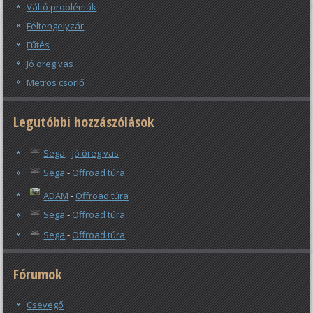
Váltó problémák
Féltengelyzár
Fűtés
Jó öreg vas
Metros csörlő
Legutóbbi hozzászólások
Sega
-
Jó öreg vas
Sega
-
Offroad túra
ADAM
-
Offroad túra
Sega
-
Offroad túra
Sega
-
Offroad túra
Fórumok
Csevegő