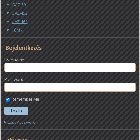
GAZ-69
UAZ-452
UAZ-469
Túrák
Bejelentkezés
Username
Password
Remember Me
Lost Password
Időjárás