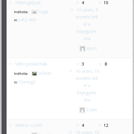
Féltengelyzár
4
10
10 years, 9
Sega
Indította:
months telt
UAZ-469
in:
el a
bejegyzés
óta
Berci
Váltó problémák
3
8
10 years, 10
ADAM
Indította:
months telt
Csevegő
in:
el a
bejegyzés
óta
Csabi
Metros csörlő
4
12
10 years, 10