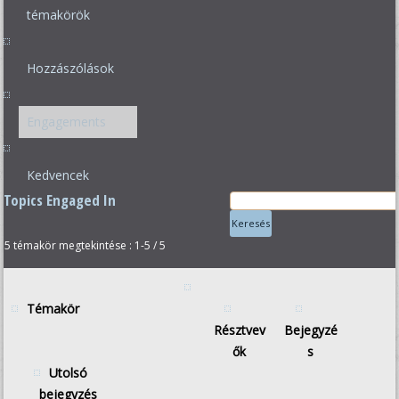
témakörök
Hozzászólások
Engagements
Kedvencek
Topics Engaged In
5 témakör megtekintése : 1-5 / 5
Témakör
Résztvev
Bejegyzé
ők
s
Utolsó
bejegyzés