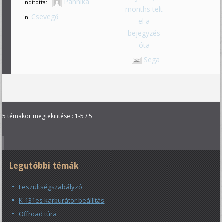
Pannika
Indította:
months telt
Csevegő
in:
el a
bejegyzés
óta
Sega
5 témakör megtekintése : 1-5 / 5
Legutóbbi témák
Feszültségszabályzó
K-131es karburátor beállítás
Offroad túra